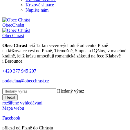
Krizové situace
Napište nám
Obec
Chrást
Obec
Chrást
Obec Chrást
leží 12 km severovýchodně od centra Plzně
na křižovatce cest od Plzně, Třemošné, Stupna a Dýšiny, v malebné
krajině, jejíž krásu umocňují romantická zákoutí na řece Klabavě
i Berounce.
+420 377 945 207
podatelna@obecchrast.cz
Hledaný výraz
Hledat
rozšířené vyhledávání
Mapa webu
Facebook
příjezd od Plzně do Chrástu