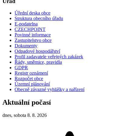
Úřad
Úřední deska obce
Struktura obecního úřadu
E-podatelna
CZECHPOINT
Povinné informace
Zastupitelstvo obce
Dokumenty
Odpadové hospodářství
Profil zadavatele veřejných zakázek
Řády, směrnice, pravidla
GDPR
Registr oznámení
Rozpočet obce
Územní plánování
Obecně závazné vyhlášky a nařízení
Aktuální počasí
dnes, sobota 8. 8. 2026