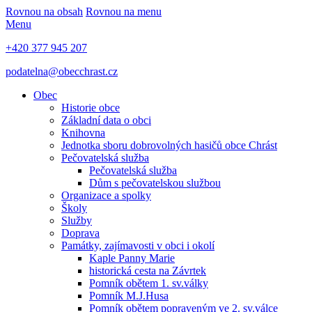
Rovnou na obsah
Rovnou na menu
Menu
+420 377 945 207
podatelna@obecchrast.cz
Obec
Historie obce
Základní data o obci
Knihovna
Jednotka sboru dobrovolných hasičů obce Chrást
Pečovatelská služba
Pečovatelská služba
Dům s pečovatelskou službou
Organizace a spolky
Školy
Služby
Doprava
Památky, zajímavosti v obci i okolí
Kaple Panny Marie
historická cesta na Závrtek
Pomník obětem 1. sv.války
Pomník M.J.Husa
Pomník obětem popraveným ve 2. sv.válce