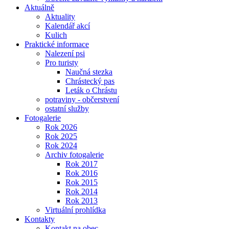
Aktuálně
Aktuality
Kalendář akcí
Kulich
Praktické informace
Nalezení psi
Pro turisty
Naučná stezka
Chrástecký pas
Leták o Chrástu
potraviny - občerstvení
ostatní služby
Fotogalerie
Rok 2026
Rok 2025
Rok 2024
Archiv fotogalerie
Rok 2017
Rok 2016
Rok 2015
Rok 2014
Rok 2013
Virtuální prohlídka
Kontakty
Kontakt na obec