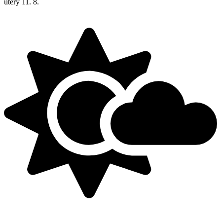
úterý
11. 8.