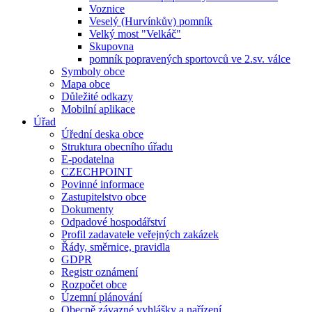
Voznice
Veselý (Hurvínkův) pomník
Velký most "Velkáč"
Skupovna
pomník popravených sportovců ve 2.sv. válce
Symboly obce
Mapa obce
Důležité odkazy
Mobilní aplikace
Úřad
Úřední deska obce
Struktura obecního úřadu
E-podatelna
CZECHPOINT
Povinné informace
Zastupitelstvo obce
Dokumenty
Odpadové hospodářství
Profil zadavatele veřejných zakázek
Řády, směrnice, pravidla
GDPR
Registr oznámení
Rozpočet obce
Územní plánování
Obecně závazné vyhlášky a nařízení