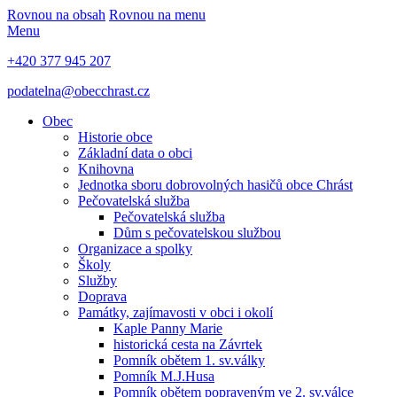
Rovnou na obsah
Rovnou na menu
Menu
+420 377 945 207
podatelna@obecchrast.cz
Obec
Historie obce
Základní data o obci
Knihovna
Jednotka sboru dobrovolných hasičů obce Chrást
Pečovatelská služba
Pečovatelská služba
Dům s pečovatelskou službou
Organizace a spolky
Školy
Služby
Doprava
Památky, zajímavosti v obci i okolí
Kaple Panny Marie
historická cesta na Závrtek
Pomník obětem 1. sv.války
Pomník M.J.Husa
Pomník obětem popraveným ve 2. sv.válce