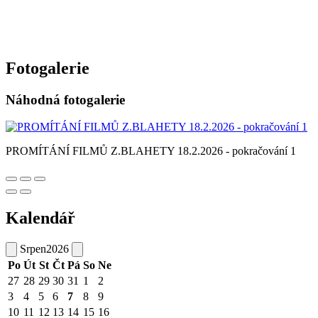
Fotogalerie
Náhodná fotogalerie
PROMÍTÁNÍ FILMŮ Z.BLAHETY 18.2.2026 - pokračování 1
Kalendář
Srpen
2026
Po
Út
St
Čt
Pá
So
Ne
27
28
29
30
31
1
2
3
4
5
6
7
8
9
10
11
12
13
14
15
16