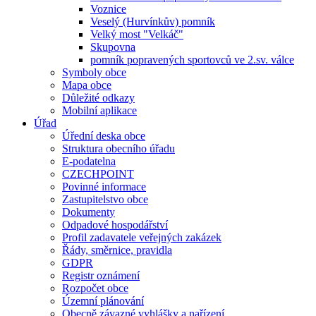
Voznice
Veselý (Hurvínkův) pomník
Velký most "Velkáč"
Skupovna
pomník popravených sportovců ve 2.sv. válce
Symboly obce
Mapa obce
Důležité odkazy
Mobilní aplikace
Úřad
Úřední deska obce
Struktura obecního úřadu
E-podatelna
CZECHPOINT
Povinné informace
Zastupitelstvo obce
Dokumenty
Odpadové hospodářství
Profil zadavatele veřejných zakázek
Řády, směrnice, pravidla
GDPR
Registr oznámení
Rozpočet obce
Územní plánování
Obecně závazné vyhlášky a nařízení