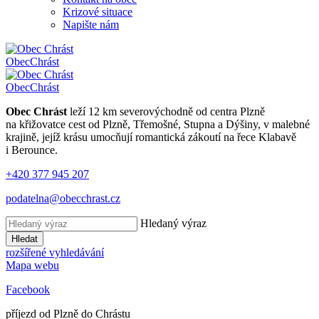
Krizové situace
Napište nám
Obec
Chrást
Obec
Chrást
Obec Chrást
leží 12 km severovýchodně od centra Plzně
na křižovatce cest od Plzně, Třemošné, Stupna a Dýšiny, v malebné
krajině, jejíž krásu umocňují romantická zákoutí na řece Klabavě
i Berounce.
+420 377 945 207
podatelna@obecchrast.cz
Hledaný výraz
Hledat
rozšířené vyhledávání
Mapa webu
Facebook
příjezd od Plzně do Chrástu