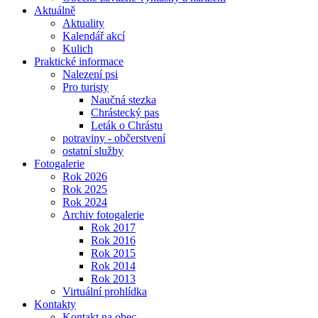
Aktuálně
Aktuality
Kalendář akcí
Kulich
Praktické informace
Nalezení psi
Pro turisty
Naučná stezka
Chrástecký pas
Leták o Chrástu
potraviny - občerstvení
ostatní služby
Fotogalerie
Rok 2026
Rok 2025
Rok 2024
Archiv fotogalerie
Rok 2017
Rok 2016
Rok 2015
Rok 2014
Rok 2013
Virtuální prohlídka
Kontakty
Kontakt na obec