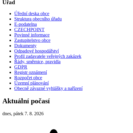
Úřad
Úřední deska obce
Struktura obecního úřadu
E-podatelna
CZECHPOINT
Povinné informace
Zastupitelstvo obce
Dokumenty
Odpadové hospodářství
Profil zadavatele veřejných zakázek
Řády, směrnice, pravidla
GDPR
Registr oznámení
Rozpočet obce
Územní plánování
Obecně závazné vyhlášky a nařízení
Aktuální počasí
dnes, pátek 7. 8. 2026