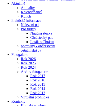
Aktuálně
Aktuality
Kalendář akcí
Kulich
Praktické informace
Nalezení psi
Pro turisty
Naučná stezka
Chrástecký pas
Leták o Chrástu
potraviny - občerstvení
ostatní služby
Fotogalerie
Rok 2026
Rok 2025
Rok 2024
Archiv fotogalerie
Rok 2017
Rok 2016
Rok 2015
Rok 2014
Rok 2013
Virtuální prohlídka
Kontakty
Kontakt na obec