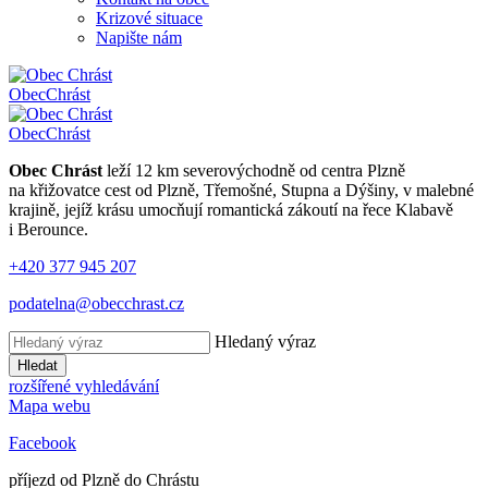
Krizové situace
Napište nám
Obec
Chrást
Obec
Chrást
Obec Chrást
leží 12 km severovýchodně od centra Plzně
na křižovatce cest od Plzně, Třemošné, Stupna a Dýšiny, v malebné
krajině, jejíž krásu umocňují romantická zákoutí na řece Klabavě
i Berounce.
+420 377 945 207
podatelna@obecchrast.cz
Hledaný výraz
Hledat
rozšířené vyhledávání
Mapa webu
Facebook
příjezd od Plzně do Chrástu