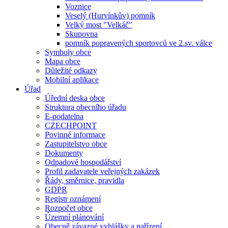
Voznice
Veselý (Hurvínkův) pomník
Velký most "Velkáč"
Skupovna
pomník popravených sportovců ve 2.sv. válce
Symboly obce
Mapa obce
Důležité odkazy
Mobilní aplikace
Úřad
Úřední deska obce
Struktura obecního úřadu
E-podatelna
CZECHPOINT
Povinné informace
Zastupitelstvo obce
Dokumenty
Odpadové hospodářství
Profil zadavatele veřejných zakázek
Řády, směrnice, pravidla
GDPR
Registr oznámení
Rozpočet obce
Územní plánování
Obecně závazné vyhlášky a nařízení