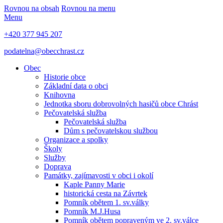
Rovnou na obsah
Rovnou na menu
Menu
+420 377 945 207
podatelna@obecchrast.cz
Obec
Historie obce
Základní data o obci
Knihovna
Jednotka sboru dobrovolných hasičů obce Chrást
Pečovatelská služba
Pečovatelská služba
Dům s pečovatelskou službou
Organizace a spolky
Školy
Služby
Doprava
Památky, zajímavosti v obci i okolí
Kaple Panny Marie
historická cesta na Závrtek
Pomník obětem 1. sv.války
Pomník M.J.Husa
Pomník obětem popraveným ve 2. sv.válce