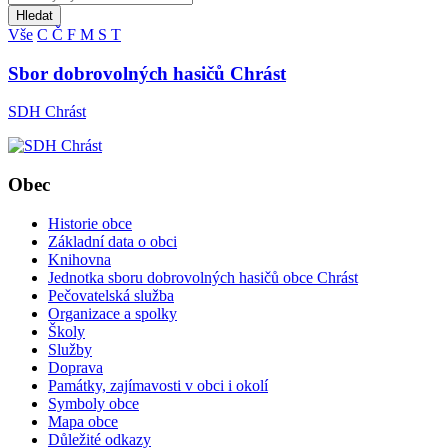
Hledat
Vše
C
Č
F
M
S
T
Sbor dobrovolných hasičů Chrást
SDH Chrást
Obec
Historie obce
Základní data o obci
Knihovna
Jednotka sboru dobrovolných hasičů obce Chrást
Pečovatelská služba
Organizace a spolky
Školy
Služby
Doprava
Památky, zajímavosti v obci i okolí
Symboly obce
Mapa obce
Důležité odkazy