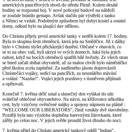
amerických pancéřových sborů do středu Plzně. Kolem desáté
hodiny se rozpoutal boj. V nové policejní budově na nábřeží
se zoufale bránilo gestapo. Avšak stačilo pár výstřelů z tanku
a Němci se vzdali. Podobným způsobem byl dobyt kostel a ostatní
domy, odkud bylo na jásající dav stříleno.
Do Chrástu přijely první americké tanky v neděli kolem 17. hodiny.
Byla to skupina šesti obrněnců, která jela na Smědčice. Již z dálky
bylo v Chrástu slyšet přicházející dunění. Občané v obavách, co
se to na obec valí, byli ukryti ve svých domech. Jaká byla jejich
radost, když na bocích obrněnců spatřili bílé hvězdy. Ze všech stran
se hned začali sbíhat obyvatelé, až za malou chvíli bylo náměstíčko
před školou zcela zaplněné. Za nadšeného jásotu doprovázeli
Chrástečáci vojáky, sedící na pancířích, za neustálého mávání
a volání: "Nazdar!". Vojáci jejich pozdravy s úsměvem přijímali
a opětovali.
Konečně 7. května déšť ustal a slunečný den vylákal do ulic
svátečně oblečené obyvatelstvo. Na návsi, na křižovatce několika
cest, byly vztyčeny ověnčené májky a spojeny nápisem na plátně :
"WELCOME OUR LIBERATORS", čímž vznikly dvě slavobrány.
Později byla tato výzdoba doplněna barevnými žárovkami, které
zářily po celou noc. V jejich světle proudil život dlouho do noci.
7. května přijel do Chrástu americký tankový oddíl "Indian".