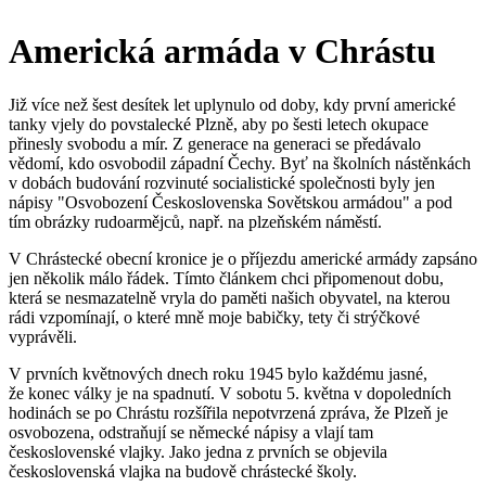
Americká armáda v Chrástu
Již více než šest desítek let uplynulo od doby, kdy první americké
tanky vjely do povstalecké Plzně, aby po šesti letech okupace
přinesly svobodu a mír. Z generace na generaci se předávalo
vědomí, kdo osvobodil západní Čechy. Byť na školních nástěnkách
v dobách budování rozvinuté socialistické společnosti byly jen
nápisy "Osvobození Československa Sovětskou armádou" a pod
tím obrázky rudoarmějců, např. na plzeňském náměstí.
V Chrástecké obecní kronice je o příjezdu americké armády zapsáno
jen několik málo řádek. Tímto článkem chci připomenout dobu,
která se nesmazatelně vryla do paměti našich obyvatel, na kterou
rádi vzpomínají, o které mně moje babičky, tety či strýčkové
vyprávěli.
V prvních květnových dnech roku 1945 bylo každému jasné,
že konec války je na spadnutí. V sobotu 5. května v dopoledních
hodinách se po Chrástu rozšířila nepotvrzená zpráva, že Plzeň je
osvobozena, odstraňují se německé nápisy a vlají tam
československé vlajky. Jako jedna z prvních se objevila
československá vlajka na budově chrástecké školy.