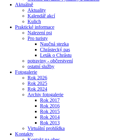
Aktuálně
Aktuality
Kalendář akcí
Kulich
Praktické informace
Nalezení psi
Pro turisty
Naučná stezka
Chrástecký pas
Leták o Chrástu
potraviny - občerstvení
ostatní služby
Fotogalerie
Rok 2026
Rok 2025
Rok 2024
Archiv fotogalerie
Rok 2017
Rok 2016
Rok 2015
Rok 2014
Rok 2013
Virtuální prohlídka
Kontakty
Kontakt na obec