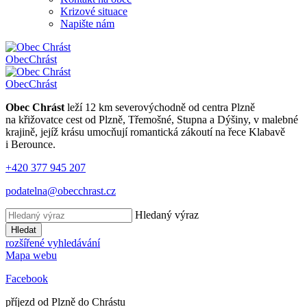
Krizové situace
Napište nám
Obec
Chrást
Obec
Chrást
Obec Chrást
leží 12 km severovýchodně od centra Plzně
na křižovatce cest od Plzně, Třemošné, Stupna a Dýšiny, v malebné
krajině, jejíž krásu umocňují romantická zákoutí na řece Klabavě
i Berounce.
+420 377 945 207
podatelna@obecchrast.cz
Hledaný výraz
Hledat
rozšířené vyhledávání
Mapa webu
Facebook
příjezd od Plzně do Chrástu