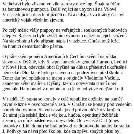
Velitelství bylo zřízeno ve vile starosty obce Ing. Šnajdra (dům
za benzinovou pumpou). Další vojáci se ubytovali na Vilově.
V následujících dnech přijížděli další a další, až za krátký čas byl
americký voják všedním zjevem.
Po celý měsíc vlály prapory na veřejných i soukromých budovách
a teprve 8. června bylo zvláštním výnosem nařízeno jejich stažení.
Na slavobránu bylo připsán nápis i v azbuce. Chrást totiž ležel
na hranici demarkačního pásma.
O přátelském poměru Američanů k Čechům svědčí například
slavnost v Dýšině, kdy 5. srpna americký generál Harmon, bydlící
v Nové Huti, odevzdal obci Dýšině na důkaz přátelství ukořistěné
německé dělo, které bylo postaveno na podezdívce před školou.
Tento dar byl oplátkou za mapu s originály Vladimíra Vraštila,
akademického malíře z Dýšiny, kterou odevzdala tamní obec
generálu Harmonovi v upomínku na jeho pobyt ve zdejším kraji.
V neděli 19. srpna se konaly v celé republice dožínky na paměť
první sklizně v osvobozené vlasti. V Chrástu se konaly pod vedením
národního výboru. Slavnost zahajoval průvod děvčat v krojích.
Za nimi jela selská jízda s vlajkou, hudba, opentlený žebřiňák
s ženci, za nímž následovali obyvatelé. Od cvičiště DTJ (dnes
bytovky u Lid. domu) se bral průvod za doprovodu hudby ke statku
J. Polívky na návsi před školou, kde za zpěvu starých písní byl