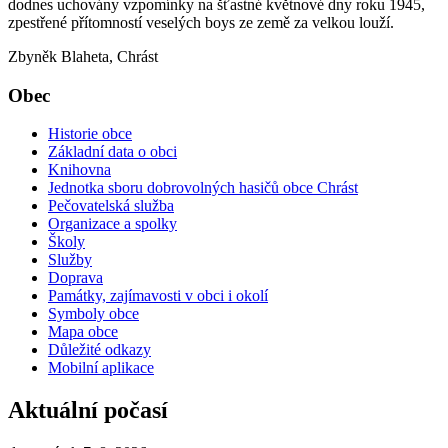
dodnes uchovány vzpomínky na šťastné květnové dny roku 1945,
zpestřené přítomností veselých boys ze země za velkou louží.
Zbyněk Blaheta, Chrást
Obec
Historie obce
Základní data o obci
Knihovna
Jednotka sboru dobrovolných hasičů obce Chrást
Pečovatelská služba
Organizace a spolky
Školy
Služby
Doprava
Památky, zajímavosti v obci i okolí
Symboly obce
Mapa obce
Důležité odkazy
Mobilní aplikace
Aktuální počasí