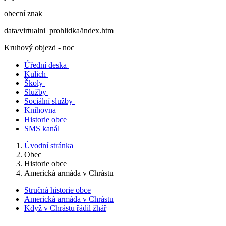
obecní znak
data/virtualni_prohlidka/index.htm
Kruhový objezd - noc
Úřední deska
Kulich
Školy
Služby
Sociální služby
Knihovna
Historie obce
SMS kanál
Úvodní stránka
Obec
Historie obce
Americká armáda v Chrástu
Stručná historie obce
Americká armáda v Chrástu
Když v Chrástu řádil žhář