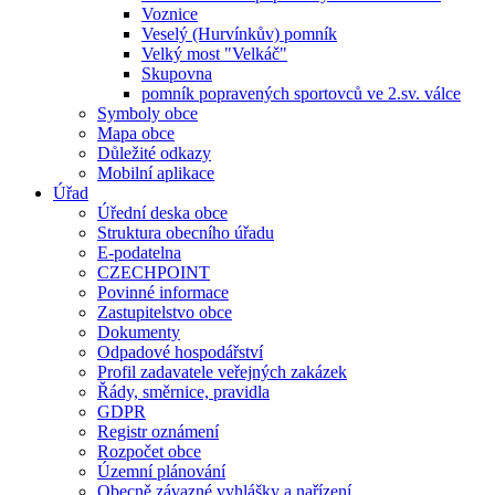
Voznice
Veselý (Hurvínkův) pomník
Velký most "Velkáč"
Skupovna
pomník popravených sportovců ve 2.sv. válce
Symboly obce
Mapa obce
Důležité odkazy
Mobilní aplikace
Úřad
Úřední deska obce
Struktura obecního úřadu
E-podatelna
CZECHPOINT
Povinné informace
Zastupitelstvo obce
Dokumenty
Odpadové hospodářství
Profil zadavatele veřejných zakázek
Řády, směrnice, pravidla
GDPR
Registr oznámení
Rozpočet obce
Územní plánování
Obecně závazné vyhlášky a nařízení