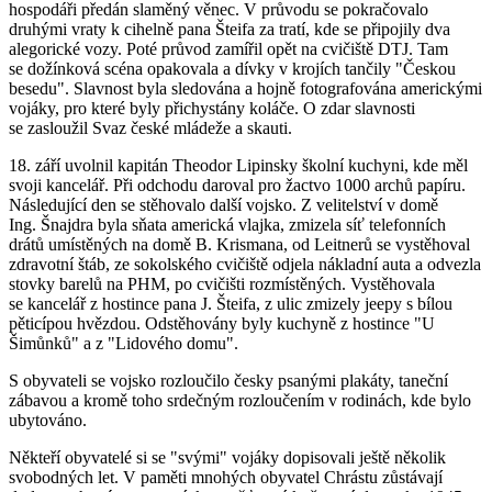
hospodáři předán slaměný věnec. V průvodu se pokračovalo
druhými vraty k cihelně pana Šteifa za tratí, kde se připojily dva
alegorické vozy. Poté průvod zamířil opět na cvičiště DTJ. Tam
se dožínková scéna opakovala a dívky v krojích tančily "Českou
besedu". Slavnost byla sledována a hojně fotografována americkými
vojáky, pro které byly přichystány koláče. O zdar slavnosti
se zasloužil Svaz české mládeže a skauti.
18. září uvolnil kapitán Theodor Lipinsky školní kuchyni, kde měl
svoji kancelář. Při odchodu daroval pro žactvo 1000 archů papíru.
Následující den se stěhovalo další vojsko. Z velitelství v domě
Ing. Šnajdra byla sňata americká vlajka, zmizela síť telefonních
drátů umístěných na domě B. Krismana, od Leitnerů se vystěhoval
zdravotní štáb, ze sokolského cvičiště odjela nákladní auta a odvezla
stovky barelů na PHM, po cvičišti rozmístěných. Vystěhovala
se kancelář z hostince pana J. Šteifa, z ulic zmizely jeepy s bílou
pěticípou hvězdou. Odstěhovány byly kuchyně z hostince "U
Šimůnků" a z "Lidového domu".
S obyvateli se vojsko rozloučilo česky psanými plakáty, taneční
zábavou a kromě toho srdečným rozloučením v rodinách, kde bylo
ubytováno.
Někteří obyvatelé si se "svými" vojáky dopisovali ještě několik
svobodných let. V paměti mnohých obyvatel Chrástu zůstávají