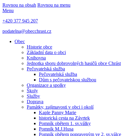
Rovnou na obsah
Rovnou na menu
Menu
+420 377 945 207
podatelna@obecchrast.cz
Obec
Historie obce
Základní data o obci
Knihovna
Jednotka sboru dobrovolných hasičů obce Chrást
Pečovatelská služba
Pečovatelská služba
Dům s pečovatelskou službou
Organizace a spolky
Školy
Služby
Doprava
Památky, zajímavosti v obci i okolí
Kaple Panny Marie
historická cesta na Závrtek
Pomník obětem 1. sv.války
Pomník M.J.Husa
Pomník obětem popraveným ve 2. sv.válce