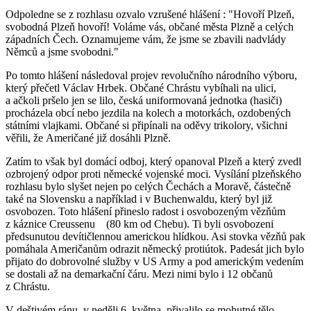
Odpoledne se z rozhlasu ozvalo vzrušené hlášení : "Hovoří Plzeň,
svobodná Plzeň hovoří! Voláme vás, občané města Plzně a celých
západních Čech. Oznamujeme vám, že jsme se zbavili nadvlády
Němců a jsme svobodni."
Po tomto hlášení následoval projev revolučního národního výboru,
který přečetl Václav Hrbek. Občané Chrástu vybíhali na ulici,
a ačkoli pršelo jen se lilo, česká uniformovaná jednotka (hasiči)
procházela obcí nebo jezdila na kolech a motorkách, ozdobených
státními vlajkami. Občané si připínali na oděvy trikolory, všichni
věřili, že Američané již dosáhli Plzně.
Zatím to však byl domácí odboj, který opanoval Plzeň a který zvedl
ozbrojený odpor proti německé vojenské moci. Vysílání plzeňského
rozhlasu bylo slyšet nejen po celých Čechách a Moravě, částečně
také na Slovensku a například i v Buchenwaldu, který byl již
osvobozen. Toto hlášení přineslo radost i osvobozeným vězňům
z káznice Creussenu (80 km od Chebu). Ti byli osvobozeni
předsunutou devítičlennou americkou hlídkou. Asi stovka vězňů pak
pomáhala Američanům odrazit německý protiútok. Padesát jich bylo
přijato do dobrovolné služby v US Army a pod americkým vedením
se dostali až na demarkační čáru. Mezi nimi bylo i 12 občanů
z Chrástu.
V deštivém ránu, v neděli 6. května, přivalilo se mohutné tělo