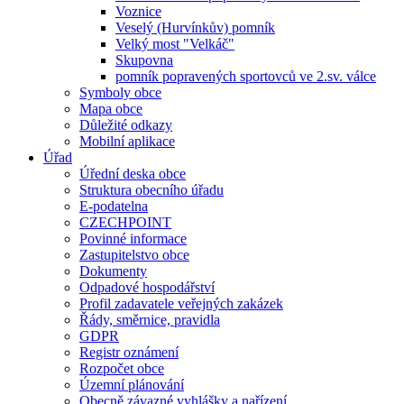
Voznice
Veselý (Hurvínkův) pomník
Velký most "Velkáč"
Skupovna
pomník popravených sportovců ve 2.sv. válce
Symboly obce
Mapa obce
Důležité odkazy
Mobilní aplikace
Úřad
Úřední deska obce
Struktura obecního úřadu
E-podatelna
CZECHPOINT
Povinné informace
Zastupitelstvo obce
Dokumenty
Odpadové hospodářství
Profil zadavatele veřejných zakázek
Řády, směrnice, pravidla
GDPR
Registr oznámení
Rozpočet obce
Územní plánování
Obecně závazné vyhlášky a nařízení