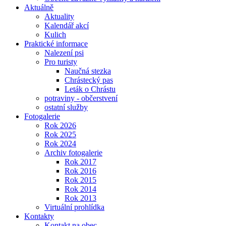
Aktuálně
Aktuality
Kalendář akcí
Kulich
Praktické informace
Nalezení psi
Pro turisty
Naučná stezka
Chrástecký pas
Leták o Chrástu
potraviny - občerstvení
ostatní služby
Fotogalerie
Rok 2026
Rok 2025
Rok 2024
Archiv fotogalerie
Rok 2017
Rok 2016
Rok 2015
Rok 2014
Rok 2013
Virtuální prohlídka
Kontakty
Kontakt na obec