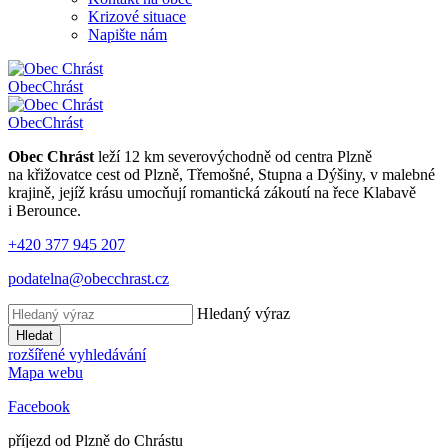
Krizové situace
Napište nám
Obec
Chrást
Obec
Chrást
Obec Chrást
leží 12 km severovýchodně od centra Plzně
na křižovatce cest od Plzně, Třemošné, Stupna a Dýšiny, v malebné
krajině, jejíž krásu umocňují romantická zákoutí na řece Klabavě
i Berounce.
+420 377 945 207
podatelna@obecchrast.cz
Hledaný výraz
Hledat
rozšířené vyhledávání
Mapa webu
Facebook
příjezd od Plzně do Chrástu