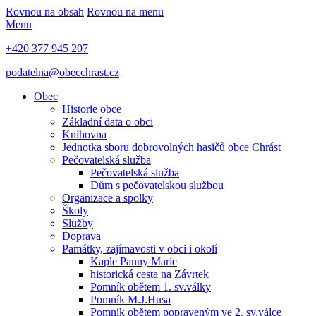
Rovnou na obsah
Rovnou na menu
Menu
+420 377 945 207
podatelna@obecchrast.cz
Obec
Historie obce
Základní data o obci
Knihovna
Jednotka sboru dobrovolných hasičů obce Chrást
Pečovatelská služba
Pečovatelská služba
Dům s pečovatelskou službou
Organizace a spolky
Školy
Služby
Doprava
Památky, zajímavosti v obci i okolí
Kaple Panny Marie
historická cesta na Závrtek
Pomník obětem 1. sv.války
Pomník M.J.Husa
Pomník obětem popraveným ve 2. sv.válce