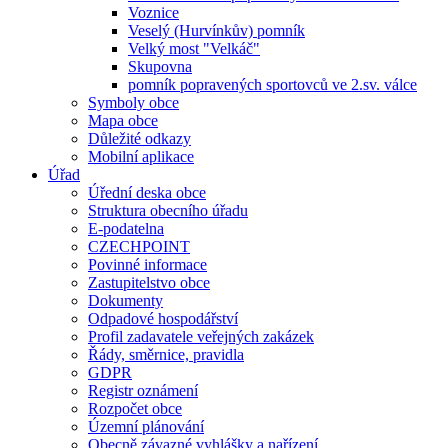
Voznice
Veselý (Hurvínkův) pomník
Velký most "Velkáč"
Skupovna
pomník popravených sportovců ve 2.sv. válce
Symboly obce
Mapa obce
Důležité odkazy
Mobilní aplikace
Úřad
Úřední deska obce
Struktura obecního úřadu
E-podatelna
CZECHPOINT
Povinné informace
Zastupitelstvo obce
Dokumenty
Odpadové hospodářství
Profil zadavatele veřejných zakázek
Řády, směrnice, pravidla
GDPR
Registr oznámení
Rozpočet obce
Územní plánování
Obecně závazné vyhlášky a nařízení