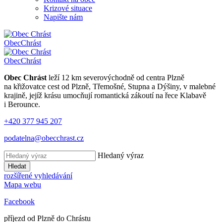
Krizové situace
Napište nám
Obec
Chrást
Obec
Chrást
Obec Chrást
leží 12 km severovýchodně od centra Plzně
na křižovatce cest od Plzně, Třemošné, Stupna a Dýšiny, v malebné
krajině, jejíž krásu umocňují romantická zákoutí na řece Klabavě
i Berounce.
+420 377 945 207
podatelna@obecchrast.cz
Hledaný výraz
Hledat
rozšířené vyhledávání
Mapa webu
Facebook
příjezd od Plzně do Chrástu