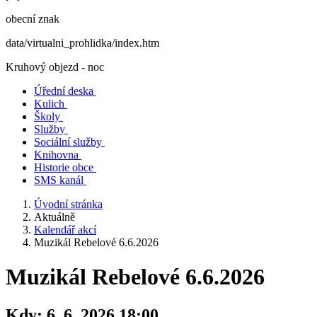
obecní znak
data/virtualni_prohlidka/index.htm
Kruhový objezd - noc
Úřední deska
Kulich
Školy
Služby
Sociální služby
Knihovna
Historie obce
SMS kanál
Úvodní stránka
Aktuálně
Kalendář akcí
Muzikál Rebelové 6.6.2026
Muzikál Rebelové 6.6.2026
Kdy:
6. 6. 2026 18:00