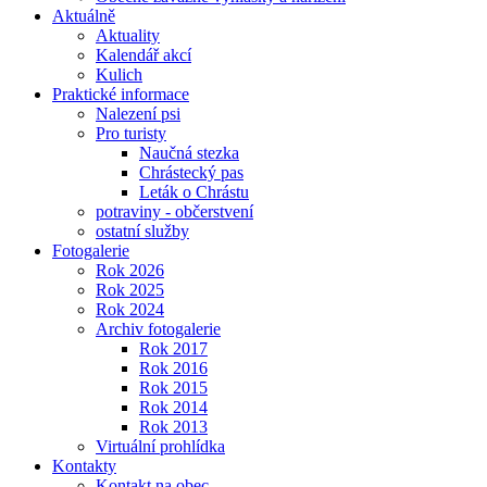
Aktuálně
Aktuality
Kalendář akcí
Kulich
Praktické informace
Nalezení psi
Pro turisty
Naučná stezka
Chrástecký pas
Leták o Chrástu
potraviny - občerstvení
ostatní služby
Fotogalerie
Rok 2026
Rok 2025
Rok 2024
Archiv fotogalerie
Rok 2017
Rok 2016
Rok 2015
Rok 2014
Rok 2013
Virtuální prohlídka
Kontakty
Kontakt na obec