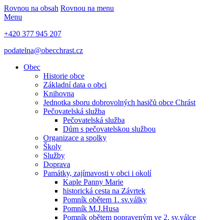
Rovnou na obsah
Rovnou na menu
Menu
+420 377 945 207
podatelna@obecchrast.cz
Obec
Historie obce
Základní data o obci
Knihovna
Jednotka sboru dobrovolných hasičů obce Chrást
Pečovatelská služba
Pečovatelská služba
Dům s pečovatelskou službou
Organizace a spolky
Školy
Služby
Doprava
Památky, zajímavosti v obci i okolí
Kaple Panny Marie
historická cesta na Závrtek
Pomník obětem 1. sv.války
Pomník M.J.Husa
Pomník obětem popraveným ve 2. sv.válce